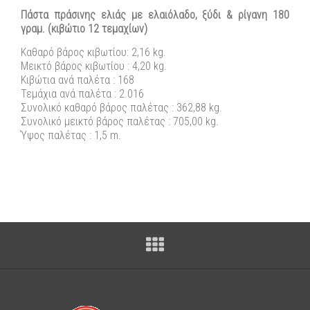
Πάστα πράσινης ελιάς με ελαιόλαδο, ξύδι & ρίγανη 180
γραμ. (κιβώτιο 12 τεμαχίων)
Καθαρό βάρος κιβωτίου: 2,16 kg.
Μεικτό βάρος κιβωτίου : 4,20 kg.
Κιβώτια ανά παλέτα : 168
Τεμάχια ανά παλέτα : 2.016
Συνολικό καθαρό βάρος παλέτας : 362,88 kg.
Συνολικό μεικτό βάρος παλέτας : 705,00 kg.
Ύψος παλέτας : 1,5 m.